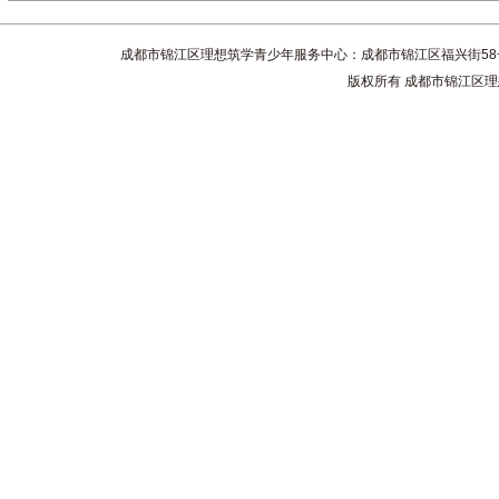
成都市锦江区理想筑学青少年服务中心：成都市锦江区福兴街58号4楼 联系电话
版权所有 成都市锦江区理想筑