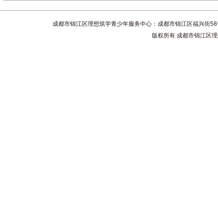
成都市锦江区理想筑学青少年服务中心：成都市锦江区福兴街58号4楼 联系电话
版权所有 成都市锦江区理想筑