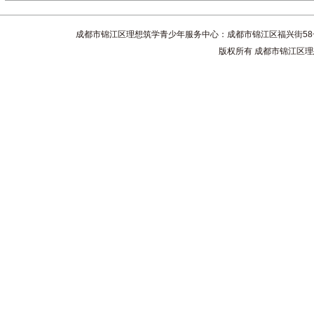
成都市锦江区理想筑学青少年服务中心：成都市锦江区福兴街58号4楼 联系电话
版权所有 成都市锦江区理想筑