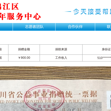
籍
捐赠金额
捐助来源
身份证
国
￥900.00
工作收入
510*******