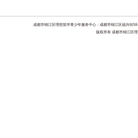
成都市锦江区理想筑学青少年服务中心：成都市锦江区福兴街58号4楼 联系电话
版权所有 成都市锦江区理想筑