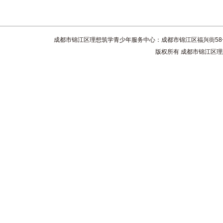
成都市锦江区理想筑学青少年服务中心：成都市锦江区福兴街58号4楼 联系电话
版权所有 成都市锦江区理想筑