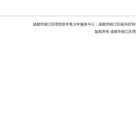
成都市锦江区理想筑学青少年服务中心：成都市锦江区福兴街58号4楼 联系电话
版权所有 成都市锦江区理想筑